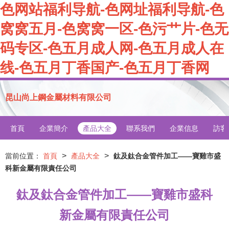
色网站福利导航-色网址福利导航-色
窝窝五月-色窝窝一区-色污艹片-色无
码专区-色五月成人网-色五月成人在
线-色五月丁香国产-色五月丁香网
昆山尚上鋼金屬材料有限公司
首頁
企業簡介
產品大全
聯系我們
企業信息
訪客
>
>
當前位置：
首頁
產品大全
鈦及鈦合金管件加工——寶雞市盛
科新金屬有限責任公司
鈦及鈦合金管件加工——寶雞市盛科
新金屬有限責任公司