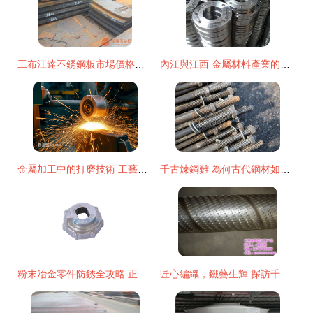
工布江達不銹鋼板市場價格解析與批發選購指南
內江與江西 金屬材料產業的雙城記與發展新機遇
金屬加工中的打磨技術 工藝、應用與發展
千古煉鋼難 為何古代鋼材如此珍貴
粉末冶金零件防銹全攻略 正朗精密分享金屬材料加工后防護之道
匠心編織，鐵藝生輝 探訪千恩絲網深加工的藝術與工業之美