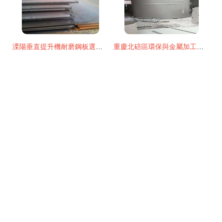
溧陽垂直提升機耐磨鋼板選型與加工 深度解析2m×8m焊達450的應用
重慶北碚區環保與金屬加工產業 聚焦PP廢氣凈化設備與專業制造