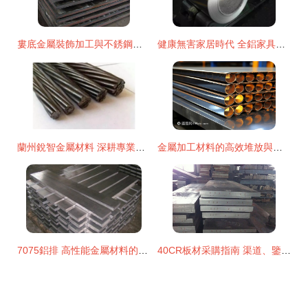
婁底金屬裝飾加工與不銹鋼廠的崛起 精湛工藝與多元化金屬材料加工服務
健康無害家居時代 全鋁家具能否成為環保家居的領跑者？
蘭州銳智金屬材料 深耕專業加工，鑄就品質未來
金屬加工材料的高效堆放與管理策略
7075鋁排 高性能金屬材料的卓越選擇與加工要點
40CR板材采購指南 渠道、鑒別與加工要點全解析