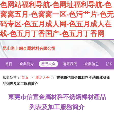
色网站福利导航-色网址福利导航-色
窝窝五月-色窝窝一区-色污艹片-色无
码专区-色五月成人网-色五月成人在
线-色五月丁香国产-色五月丁香网
昆山尚上鋼金屬材料有限公司
首頁
企業簡介
產品大全
聯系我們
企業信息
訪客
>
>
當前位置：
首頁
產品大全
東莞市信宣金屬材料不銹鋼棒材產
品列表及加工服務簡介
東莞市信宣金屬材料不銹鋼棒材產品
列表及加工服務簡介