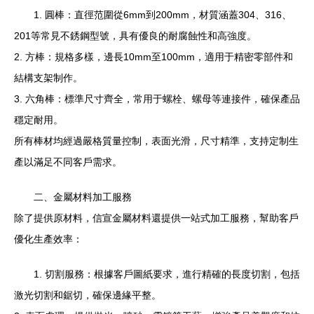
1. 圓棒：直徑范圍從6mm到200mm，材質涵蓋304、316、
201等常見不銹鋼型號，具有優良的耐腐蝕性和高強度。
2. 方棒：規格多樣，邊長10mm至100mm，適用于精密零部件和
結構支架制作。
3. 六角棒：標準尺寸齊全，常用于螺栓、螺母等連接件，確保產品
穩定耐用。
所有棒材均經過嚴格質量控制，表面光滑，尺寸精準，支持定制生
產以滿足不同客戶需求。
二、金屬材料加工服務
除了提供原材料，信宣金屬材料還提供一站式加工服務，幫助客戶
優化生產效率：
1. 切割服務：根據客戶圖紙要求，進行精確的長度切割，包括
激光切割和鋸切，確保邊緣平整。